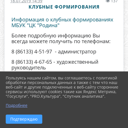
18.07.2019 14:39
137
КЛУБНЫЕ ФОРМИРОВАНИЯ
Информация о клубных формированиях
МБУК "ЦК "Родина"
Более подробную информацию Вы
всегда можете получить по телефонам:
8 (86133) 4-51-97 - администратор
8 (86133) 4-67-65 - художественный
руководитель
Будем рады Вашему звонку!
Пользуясь нашим сайтом, вы соглашаетесь с политикой
обработки персональных данных а также с тем что наш
веб-сайт и другие подключенные к веб-сайту сторонние
сервисы используют cookies такие как Яндекс Метрика,
"Госуслуги", "PRO.Культура", "Спутник аналитика".
^
Подробнее
Подтверждаю