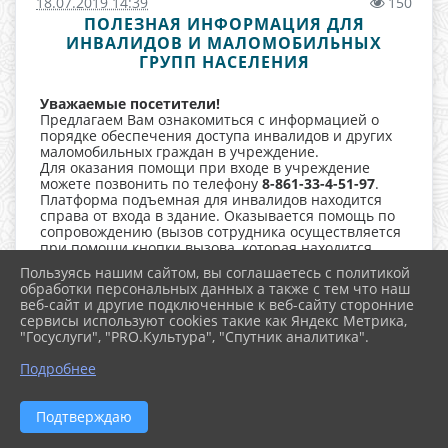
18.07.2019 14:39
150
ПОЛЕЗНАЯ ИНФОРМАЦИЯ ДЛЯ
ИНВАЛИДОВ И МАЛОМОБИЛЬНЫХ
ГРУПП НАСЕЛЕНИЯ
Уважаемые посетители!
Предлагаем Вам ознакомиться с информацией о
порядке обеспечения доступа инвалидов и других
маломобильных граждан в учреждение.
Для оказания помощи при входе в учреждение
можете позвонить по телефону
8-861-33-4-51-97
.
Платформа подъемная для инвалидов находится
справа от входа в здание. Оказывается помощь по
сопровождению (вызов сотрудника осуществляется
при помощи кнопки вызова, которая находится
около платформы подъемной для инвалидов).
Пользуясь нашим сайтом, вы соглашаетесь с политикой
С левой стороны на крыльце перед входом в
обработки персональных данных а также с тем что наш
учреждение расположена табличка со шрифтом
веб-сайт и другие подключенные к веб-сайту сторонние
Брайля.
сервисы используют cookies такие как Яндекс Метрика,
Ступени всех лестниц внутри здания размечены
"Госуслуги", "PRO.Культура", "Спутник аналитика".
желтой лентой.
^
На первом этаже учреждения находится платформа
Подробнее
подъемная для инвалидов для подъема на второй
этаж учреждения.
Также в учреждении имеется лестницеход.
Подтверждаю