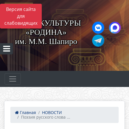
Версия сайта
для
ЦЕНТР КУЛЬТУРЫ
слабовидящих
«РОДИНА»
им. М.М. Шапиро
Главная
НОВОСТИ
Поэзия русского слова ...