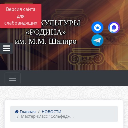
Версия сайта
для
ЦЕНТР КУЛЬТУРЫ
слабовидящих
«РОДИНА»
им. М.М. Шапиро
Главная
НОВОСТИ
Мастер-класс "Сольфедж...