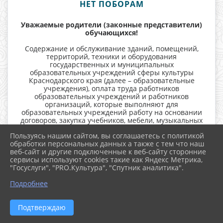
НЕТ ПОБОРАМ
Уважаемые родители (законные представители)
обучающихся!
Содержание и обслуживание зданий, помещений,
территорий, техники и оборудования
государственных и муниципальных
образовательных учреждений сферы культуры
Краснодарского края (далее – образовательные
учреждения), оплата труда работников
образовательных учреждений и работников
организаций, которые выполняют для
образовательных учреждений работу на основании
договоров, закупка учебников, мебели, музыкальных
инструментов, компьютеров, оборудования,
Пользуясь нашим сайтом, вы соглашаетесь с политикой
расходных материалов и любых других средств
обработки персональных данных а также с тем что наш
обеспечения образовательного процесса
веб-сайт и другие подключенные к веб-сайту сторонние
осуществляется за счет средств образовательных
сервисы используют cookies такие как Яндекс Метрика,
учреждений.
"Госуслуги", "PRO.Культура", "Спутник аналитика".
^
Принуждение вас преподавателями или другими
Подробнее
работниками образовательных учреждений к
организации участия ваших детей в платных
мероприятиях недопустимо.
Подтверждаю
При выявлении вышеназванных фактов просим