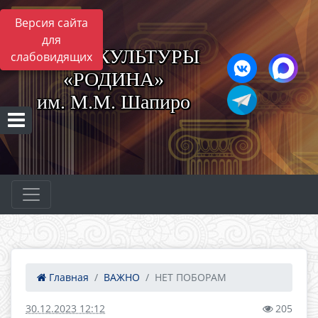
Версия сайта
для
ЦЕНТР КУЛЬТУРЫ
слабовидящих
«РОДИНА»
им. М.М. Шапиро
Главная
ВАЖНО
НЕТ ПОБОРАМ
30.12.2023 12:12
205