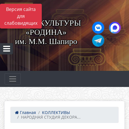
Версия сайта
для
ЦЕНТР КУЛЬТУРЫ
слабовидящих
«РОДИНА»
им. М.М. Шапиро
Главная
КОЛЛЕКТИВЫ
НАРОДНАЯ СТУДИЯ ДЕКОРА...