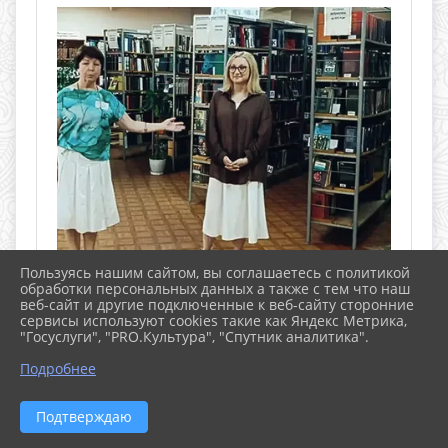
Пользуясь нашим сайтом, вы соглашаетесь с политикой
обработки персональных данных а также с тем что наш
веб-сайт и другие подключенные к веб-сайту сторонние
сервисы используют cookies такие как Яндекс Метрика,
"Госуслуги", "PRO.Культура", "Спутник аналитика".
^
Встреча с писателем
Подробнее
Творческая встреча с автором книг для детей и
взрослых, руководителем литературного
Подтверждаю
объединения «Авангард» Ириной Иваськовой
прошла сегодня в анапской библиотеке-